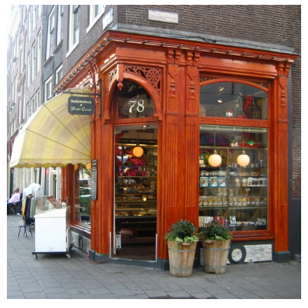
Elandsgracht 78
Amsterdam
Kozijnhout afbranden/reparatie
Kozijnhout schilderen
Daklijst schilderen
Voordeur schilderen
Hijsbalk schilderen
Gevelankers schilderen