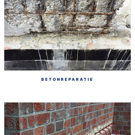
• Betonrestauratie
• Betonrenovatie
• Betononderhoud algemeen
• Beton reinigen
• Beton stralen
BETONREPARATIE