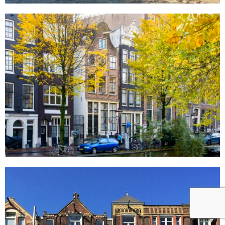
Oudezijds Voorburgwal 95
Amsterdam
Paulus Potterstraat 22-24
Amsterdam
Gevelsteen micro neveljetstralen