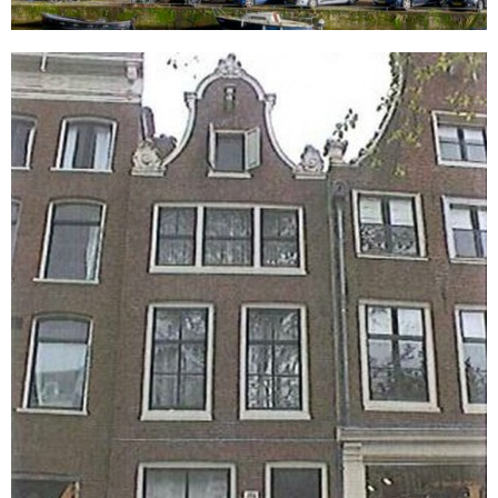
Keizersgracht 404
Amsterdam
Verankeren van al het metselwerk met
Thorhelical wapening en Helibond mortel
Het verwijderen van de houten balken op de
gevel d.m.v. inzagen met recipro zaag