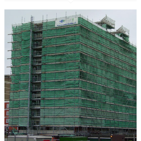
• Gevelrenovatie
• Gevelreparatie
• Gevelbehandeling
• Gevelreiniging
• Voegwerken
• Metselwerken
• Hydrofoberen geven
• Stoomreinigen
• Verankeringssystemen