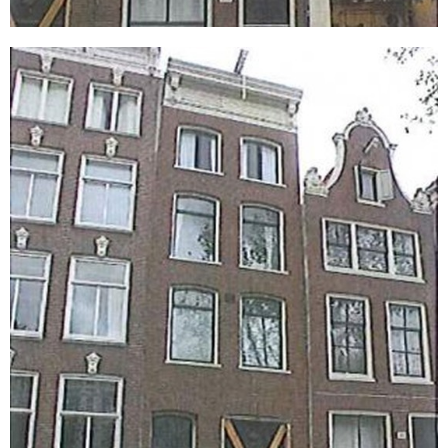
Keizersgracht 406
Amsterdam
Verankeren van al het metselwerk met
Thorhelical wapening en Helibond mortel
Het verwijderen van de houten balken op de
gevel d.m.v. inzagen met recipro zaag
Het aanbrengen van ± 45 m1 verankering