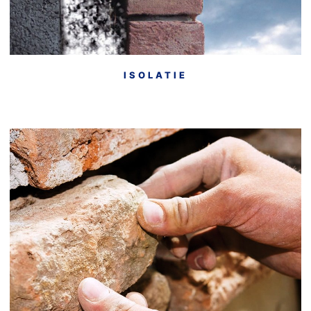
ISOLATIE
• Gevelrestauratie
• Voegwerk
• Metselwerk
• Natuursteen herstel / ornamenten