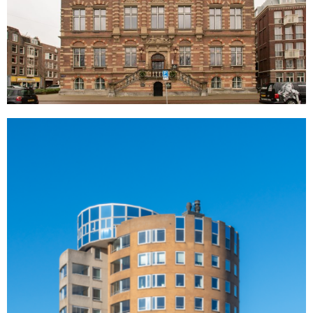
Injecteren met kunsthars
Vlakafdichting aanbrengen
Pleister systeem cement gebonden
aanbrengen
Spermortel aanbrengen
Andromeda
Den Helder