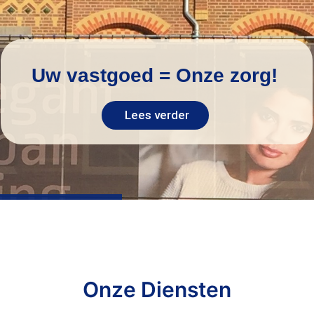
U
w
v
a
s
t
g
o
e
d
=
O
n
z
e
z
o
r
g
!
Lees verder
Onze Diensten