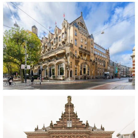
American hotel
Amsterdam
Amsteldijk 67
Amsterdam
Dakwerkzaamheden
Uithakken/afhakken scheurvorming