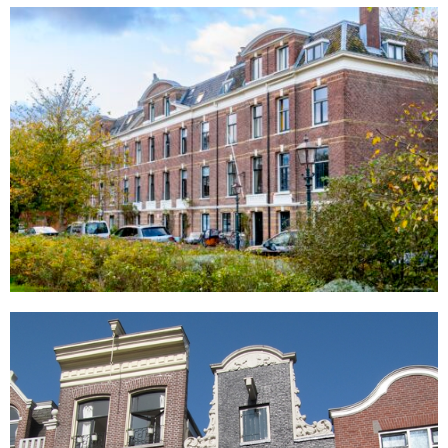
Florapark
Amsterdam
Frederiksplein 31
Amsterdam
Stuken en herstellen van de achtergevel