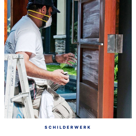
• Binnen- en buitenschilderwerk
• Traditioneel schilderwerk
• Kozijnrestauratie
• Timmerwerken
• Herstel van houtrot
• Kozijnreparatie
• Onderhoudsplan lange termijn
• Spuitwerk
SCHILDERWERK