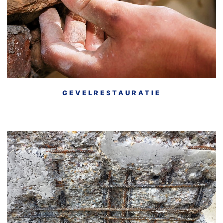
• Stoomreinigen
• Verankeringssystemen
GEVELRESTAURATIE
• Betonreparatie (ook nieuwbouw)