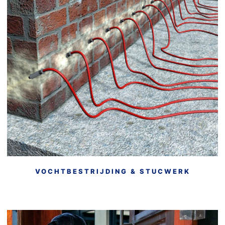
• Kelderdichting
• Injecteren kelders en beton
• Aanbrengen bitumenafdichting
• Gecontroleerd drogen
• Aanbrengen vlakafdichtingssystemen
• Binnen- en buitenpleisterwerk
• Isolatie van binnenuit
VOCHTBESTRIJDING & STUCWERK