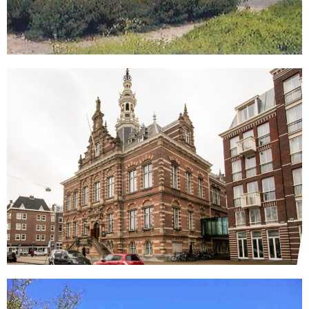
Raadhuishotel
Amsteldijk 67
Amsterdam
Vleeshal, St Pieterhalsteeg 3