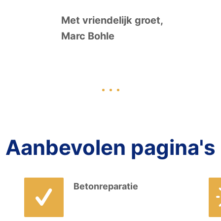
l
Met vriendelijk groet,
e
Marc Bohle
e
g
t
e
l
a
t
Aanbevolen pagina's
e
n
.
Betonreparatie