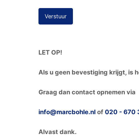
G
e
l
i
e
LET OP!
v
e
Als u geen bevestiging krijgt, is
d
i
Graag dan contact opnemen via
t
v
info@marcbohle.nl
of
020 - 670 
e
l
Alvast dank.
d