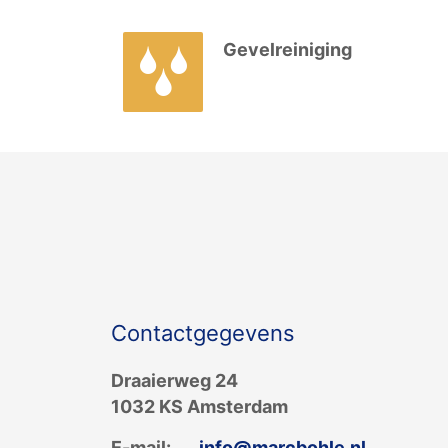
Gevelreiniging
Contactgegevens
Draaierweg 24
1032 KS Amsterdam
E-mail:
info@marcbohle.nl