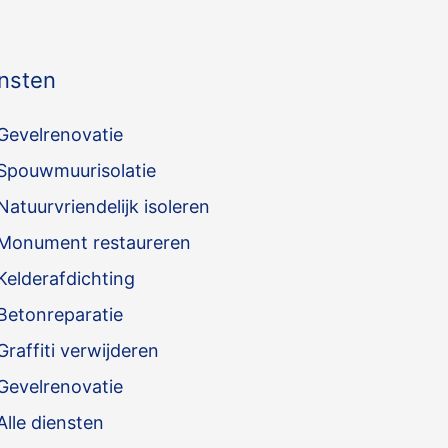
nsten
Gevelrenovatie
Spouwmuurisolatie
Natuurvriendelijk isoleren
Monument restaureren
Kelderafdichting
Betonreparatie
Graffiti verwijderen
Gevelrenovatie
Alle diensten