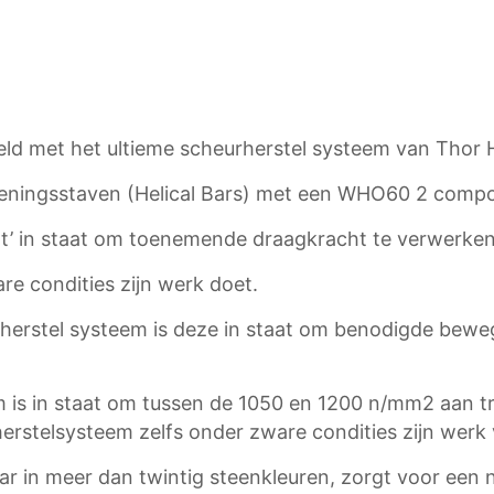
d met het ultieme scheurherstel systeem van Thor H
peningsstaven (Helical Bars) met een WHO60 2 comp
nt’ in staat om toenemende draagkracht te verwerken
e condities zijn werk doet.
urherstel systeem is deze in staat om benodigde bew
em is in staat om tussen de 1050 en 1200 n/mm2 aan 
rstelsysteem zelfs onder zware condities zijn werk v
aar in meer dan twintig steenkleuren, zorgt voor een