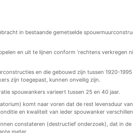
racht in bestaande gemetselde spouwmuurconstruct
pelen en uit te lijnen conform ‘rechtens verkregen n
nstructies en die gebouwd zijn tussen 1920-1995 e
s zijn toegepast, kunnen onveilig zijn.
ratie spouwankers varieert tussen 25 en 40 jaar.
torium) komt naar voren dat de rest levensduur van 
nditie en kwaliteit van ieder spouwanker verschillen
nen constateren (destructief onderzoek), dat in de 
ante meter,