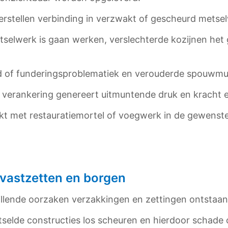
erstellen verbinding in verzwakt of gescheurd metse
metselwerk is gaan werken, verslechterde kozijnen he
ond of funderingsproblematiek en verouderde spouwmu
 verankering genereert uitmuntende druk en kracht 
 met restauratiemortel of voegwerk in de gewenste 
 vastzetten en borgen
chillende oorzaken verzakkingen en zettingen ontst
selde constructies los scheuren en hierdoor schade