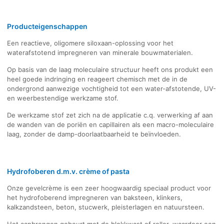
Producteigenschappen
Een reactieve, oligomere siloxaan-oplossing voor het
waterafstotend impregneren van minerale bouwmaterialen.
Op basis van de laag moleculaire structuur heeft ons produkt een
heel goede indringing en reageert chemisch met de in de
ondergrond aanwezige vochtigheid tot een water-afstotende, UV-
en weerbestendige werkzame stof.
De werkzame stof zet zich na de applicatie c.q. verwerking af aan
de wanden van de poriën en capillairen als een macro-moleculaire
laag, zonder de damp-doorlaatbaarheid te beïnvloeden.
Hydrofoberen d.m.v. crème of pasta
Onze gevelcrème is een zeer hoogwaardig speciaal product voor
het hydrofoberend impregneren van baksteen, klinkers,
kalkzandsteen, beton, stucwerk, pleisterlagen en natuursteen.
Het aanbrengen gebeurt met de blokkwast of roller, waardoor een