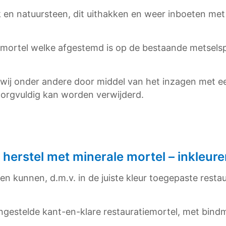
k en natuursteen, dit uithakken en weer inboeten m
mortel welke afgestemd is op de bestaande metselspe
wij onder andere door middel van het inzagen met e
orgvuldig kan worden verwijderd.
erstel met minerale mortel – inkleure
n kunnen, d.m.v. in de juiste kleur toegepaste rest
engestelde kant-en-klare restauratiemortel, met bind