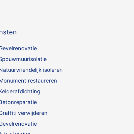
nsten
Gevelrenovatie
Spouwmuurisolatie
Natuurvriendelijk isoleren
Monument restaureren
Kelderafdichting
Betonreparatie
Graffiti verwijderen
Gevelrenovatie